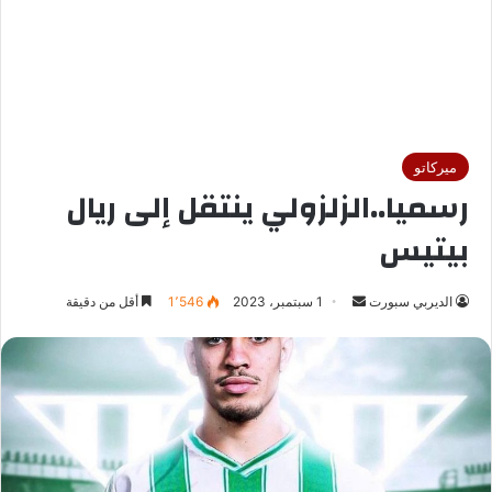
ميركاتو
رسميا..الزلزولي ينتقل إلى ريال
بيتيس
الديربي سبورت
أ
1 سبتمبر، 2023
1٬546
أقل من دقيقة
ر
س
ل
ب
ر
ي
د