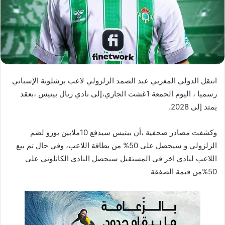
ا
إ
ل
ك
ت
ر
انتقل الدولي المغربي عبد الصمد الزلزولي لاعب برشلونة الإسباني
و
رسميا ، اليوم الجمعة 1غشت الجاري،إلى نادي ريال بيتيس ،بعقد
ن
يمتد إلى 2028.
ي
ا
وكشفت مصادر صحفية ،أن بيتيس سيدفع 10ملايين يورو لضم
الزلزولي و سيحصل على 50% من بطاقة اللاعب، وفي حال تم بيع
اللاعب لنادي اخر في المستقبل سيحصل النادي الكاتلوني على
50%من قيمة الصفقة