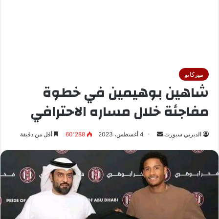
ميركاتو
شاهين بوهيمين في خطوة
مفاجئة خلال مساره الاحترافي
الديربي سبورت
أ
4 أغسطس، 2023
60٬288
أقل من دقيقة
ر
س
ل
ب
ر
ي
د