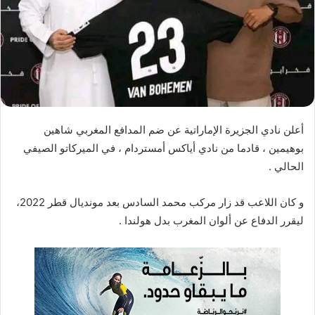
ا
إ
ل
ك
ت
ر
و
أعلن نادي الجزيرة الإماراتية عن ضم المدافع المغربي شاهين
ن
بوهيمين ، قادما من نادي أياكس أمستردام ، في الميركاتو الصيفي
ي
الحالي .
ا
و كان اللاعب قد زار مركب محمد السادس بعد مونديال قطر 2022،
ليقرر الدفاع عن ألوان المغرب بدل هولندا .