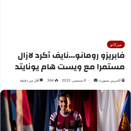
ميركاتو
فابريزو رومانو...نايف أكرد لازال
مستمرا مع ويست هام يونايتد
الديربي سبورت
أ
6 سبتمبر، 2023
364
أقل من دقيقة
ر
س
ل
ب
ر
ي
د