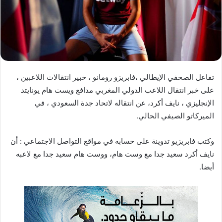
ا
إ
ل
ك
ت
ر
تفاعل الصحفي الإيطالي ،فابريزو رومانو ، خبير انتقالات اللاعبين ،
و
على خبر انتقال اللاعب الدولي المغربي مدافع ويست هام يونايتد
ن
الإنجليزي ، نايف أكرد، عن انتقاله لاتحاد جدة السعودي ، في
ي
الميركاتو الصيفي الحالي.
ا
وكتب فابريزيو تدوينة على حسابه في مواقع التواصل الاجتماعي : أن
نايف أكرد سعيد جدا مع وست هام، ووست هام سعيد جدا مع لاعبه
أيضا.