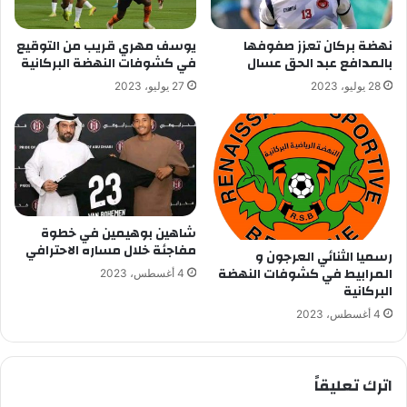
نهضة بركان تعزز صفوفها
يوسف مهري قريب من التوقيع
بالمدافع عبد الحق عسال
في كشوفات النهضة البركانية
28 يوليو، 2023
27 يوليو، 2023
شاهين بوهيمين في خطوة
مفاجئة خلال مساره الاحترافي
رسميا الثنائي العرجون و
المرابيط في كشوفات النهضة
4 أغسطس، 2023
البركانية
4 أغسطس، 2023
اترك تعليقاً