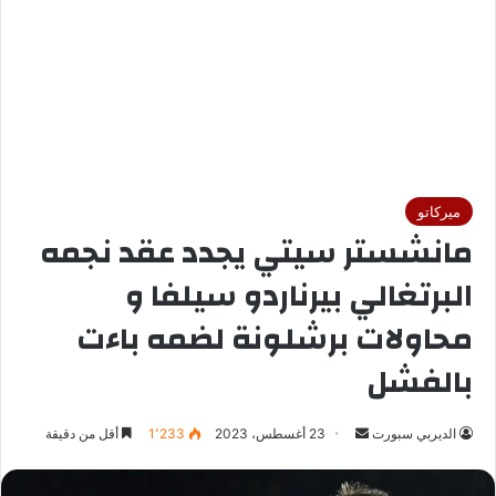
ميركاتو
مانشستر سيتي يجدد عقد نجمه
البرتغالي بيرناردو سيلفا و
محاولات برشلونة لضمه باءت
بالفشل
الديربي سبورت
أ
23 أغسطس، 2023
1٬233
أقل من دقيقة
ر
س