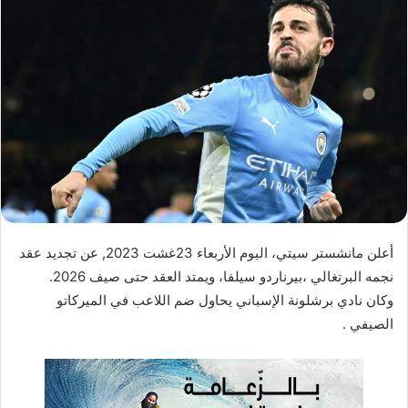
ل
ب
ر
ي
د
ا
إ
ل
ك
ت
ر
أعلن مانشستر سيتي، اليوم الأربعاء 23غشت 2023, عن تجديد عقد
و
نجمه البرتغالي ،بيرناردو سيلفا، ويمتد العقد حتى صيف 2026.
ن
وكان نادي برشلونة الإسباني يحاول ضم اللاعب في الميركاتو
ي
ا
الصيفي .