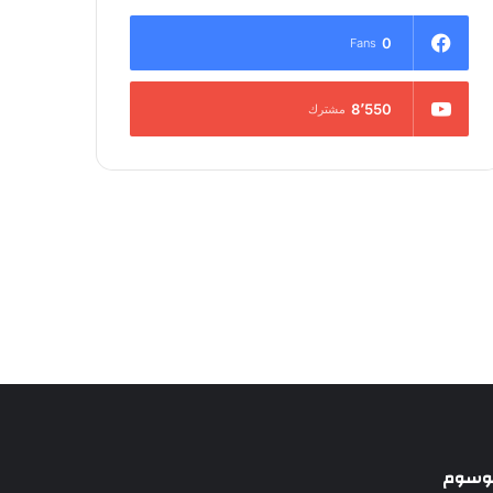
0
Fans
8٬550
مشترك
لوسوم