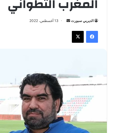
المغرب التطواني
الديربي سبورت
أ
13 أغسطس، 2022
ر
فيسبوك
X
س
ل
ب
ر
ي
د
ا
إ
ل
ك
ت
ر
و
ن