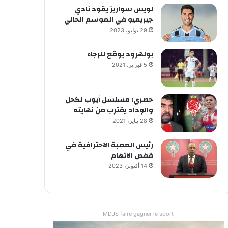
لويس سواريز يقود نادي
جيريميو في الموسم الحالي
29 يوليو، 2023
بولهرود يوقع للرجاء
5 فبراير، 2021
حصري: مسلسل أيوب لكحل
والوداد يقترب من نهايته
28 يناير، 2021
رئيس العصبة الاحترافية في
قفص الاتهام
14 أكتوبر، 2023
MDJS faire gagner le sport