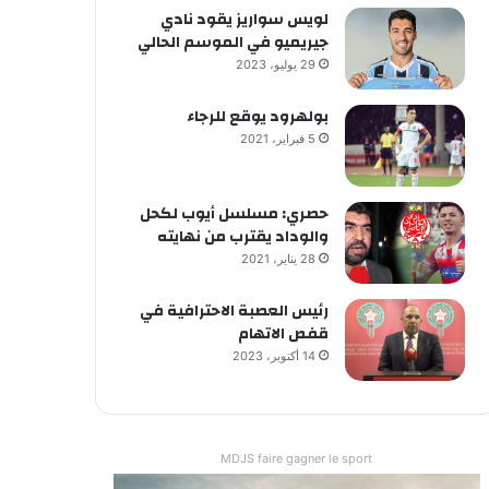
لويس سواريز يقود نادي
جيريميو في الموسم الحالي
29 يوليو، 2023
بولهرود يوقع للرجاء
5 فبراير، 2021
حصري: مسلسل أيوب لكحل
والوداد يقترب من نهايته
28 يناير، 2021
رئيس العصبة الاحترافية في
قفص الاتهام
14 أكتوبر، 2023
MDJS faire gagner le sport