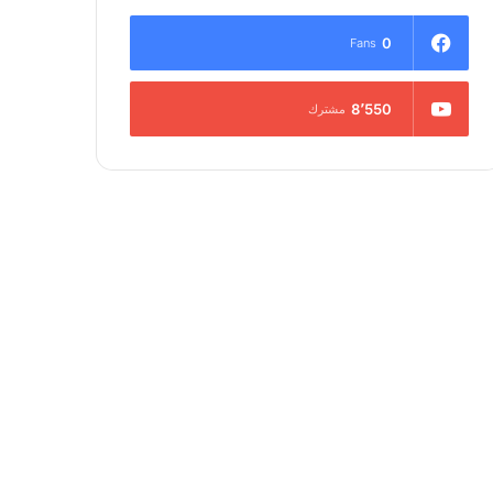
0
Fans
8٬550
مشترك