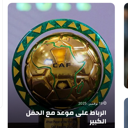
ا
ل
ر
ب
ا
ط
ع
ل
ى
م
و
ع
د
م
ع
ا
ل
19 نوفمبر، 2025
ح
الرباط على موعد مع الحفل
ف
الكبير
ل
ا