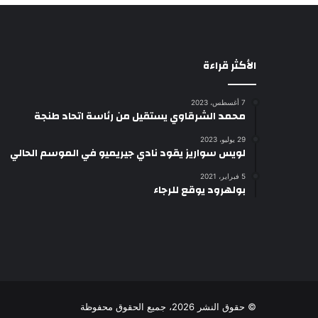
ا
ك
ي
ي
ة
ن
ج
ا
الأكثر قراءة
د
ف
ي
ا
د
س
7 أغسطس، 2023
محمد الشرقاوي يستقيل من رئاسة اتحاد طنجة
ة
و
ر
29 يوليو، 2023
ئ
لويس سواريز يقود نادي جيريميو في الموسم الحالي
ي
س
5 فبراير، 2021
بولهرود يوقع للرجاء
ا
ل
ل
ك
ا
ف
© حقوق النشر 2026، جميع الحقوق محفوظة