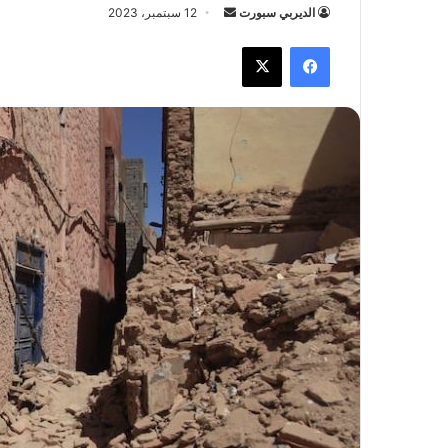
الديربي سبورت
أ
12 سبتمبر، 2023
ر
فيسبوك
X
س
ل
ب
ر
ي
د
ا
إ
ل
ك
ت
ر
و
ن
ي
ا