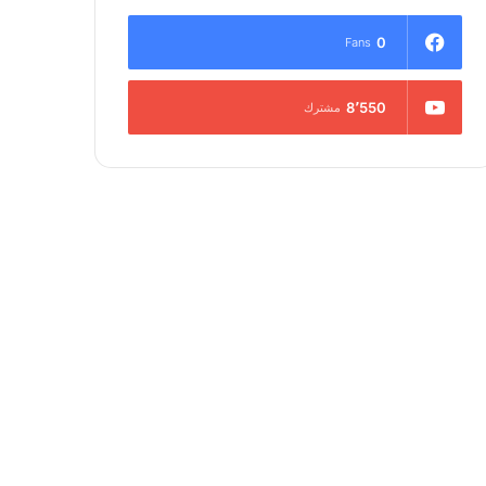
0
Fans
8٬550
مشترك