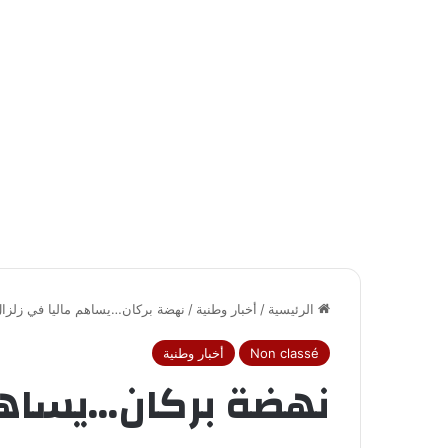
الرئيسية
/
أخبار وطنية
/
نهضة بركان…يساهم ماليا في زلزال
Non classé
أخبار وطنية
نهضة بركان...يساهم