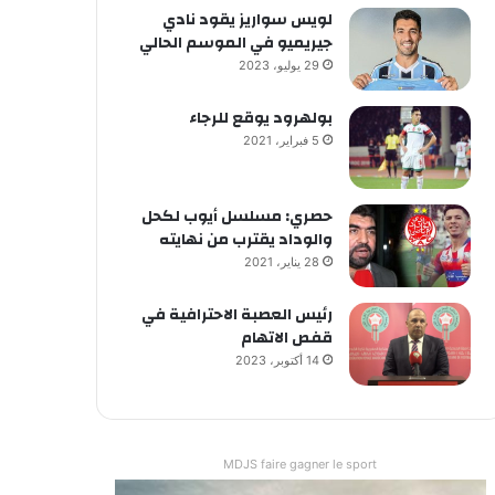
لويس سواريز يقود نادي
جيريميو في الموسم الحالي
29 يوليو، 2023
بولهرود يوقع للرجاء
5 فبراير، 2021
حصري: مسلسل أيوب لكحل
والوداد يقترب من نهايته
28 يناير، 2021
رئيس العصبة الاحترافية في
قفص الاتهام
14 أكتوبر، 2023
MDJS faire gagner le sport