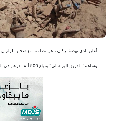
أعلن نادي نهضة بركان ، عن تضامنه مع ضحايا الزلزال
وساهم” الفريق البرتقالي” بمبلغ 500 ألف درهم في الصندوق الخاص بتدبير الأثار المترتبة عن الزلزال.