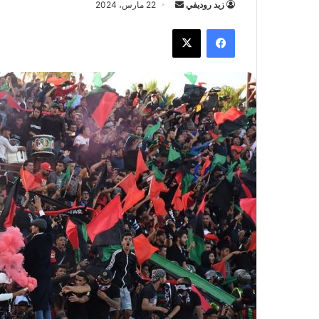
زيد روديفي
أ
22 مارس، 2024
ر
فيسبوك
X
س
ل
ب
ر
ي
د
ا
إ
ل
ك
ت
ر
و
ن
ي
ا