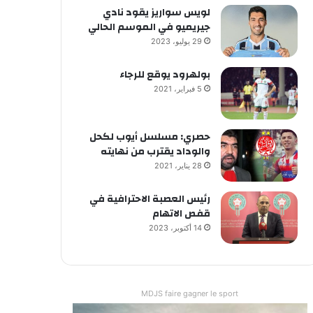
لويس سواريز يقود نادي
جيريميو في الموسم الحالي
29 يوليو، 2023
بولهرود يوقع للرجاء
5 فبراير، 2021
حصري: مسلسل أيوب لكحل
والوداد يقترب من نهايته
28 يناير، 2021
رئيس العصبة الاحترافية في
قفص الاتهام
14 أكتوبر، 2023
MDJS faire gagner le sport